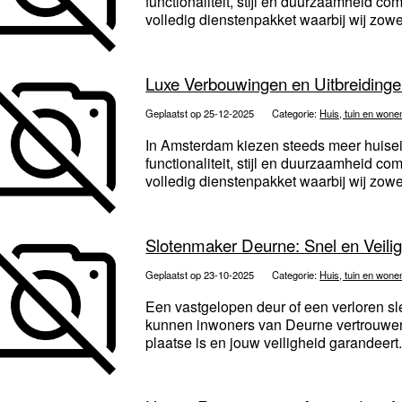
functionaliteit, stijl en duurzaamheid 
volledig dienstenpakket waarbij wij zowe
Luxe Verbouwingen en Uitbreiding
Geplaatst op 25-12-2025
Categorie:
Huis, tuin en wone
In Amsterdam kiezen steeds meer huise
functionaliteit, stijl en duurzaamheid 
volledig dienstenpakket waarbij wij zowe
Slotenmaker Deurne: Snel en Veili
Geplaatst op 23-10-2025
Categorie:
Huis, tuin en wone
Een vastgelopen deur of een verloren sle
kunnen inwoners van Deurne vertrouwen
plaatse is en jouw veiligheid garandeert.