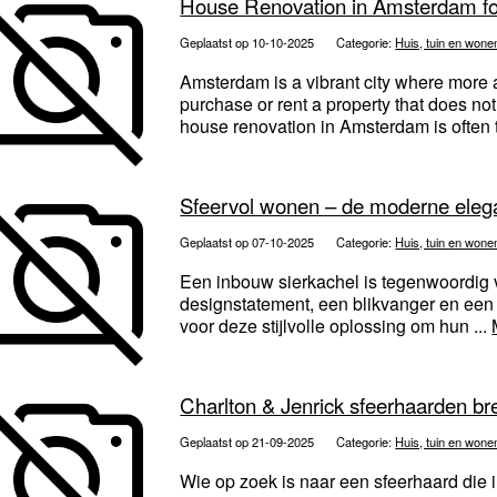
House Renovation in Amsterdam fo
Geplaatst op 10-10-2025
Categorie:
Huis, tuin en wone
Amsterdam is a vibrant city where more 
purchase or rent a property that does not
house renovation in Amsterdam is often t
Sfeervol wonen – de moderne elega
Geplaatst op 07-10-2025
Categorie:
Huis, tuin en wone
Een inbouw sierkachel is tegenwoordig 
designstatement, een blikvanger en ee
voor deze stijlvolle oplossing om hun ...
Charlton & Jenrick sfeerhaarden br
Geplaatst op 21-09-2025
Categorie:
Huis, tuin en wone
Wie op zoek is naar een sfeerhaard die in