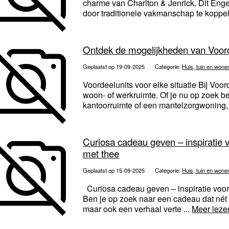
charme van Charlton & Jenrick. Dit Eng
door traditionele vakmanschap te koppel
Ontdek de mogelijkheden van Voord
Geplaatst op 19-09-2025
Categorie:
Huis, tuin en wone
Voordeelunits voor elke situatie Bij Voor
woon- of werkruimte. Of je nu op zoek b
kantoorruimte of een mantelzorgwoning, 
Curiosa cadeau geven – inspiratie 
met thee
Geplaatst op 15-09-2025
Categorie:
Huis, tuin en wone
Curiosa cadeau geven – inspiratie voo
Ben je op zoek naar een cadeau dat nét e
maar ook een verhaal verte ...
Meer leze