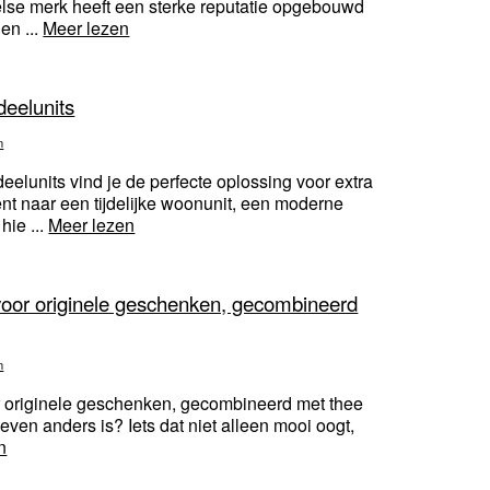
else merk heeft een sterke reputatie opgebouwd
en ...
Meer lezen
eelunits
n
deelunits vind je de perfecte oplossing voor extra
ent naar een tijdelijke woonunit, een moderne
hie ...
Meer lezen
voor originele geschenken, gecombineerd
n
r originele geschenken, gecombineerd met thee
ven anders is? Iets dat niet alleen mooi oogt,
n