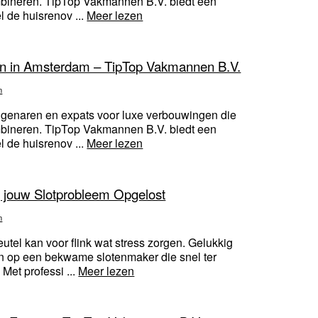
combineren. TipTop Vakmannen B.V. biedt een
l de huisrenov ...
Meer lezen
en in Amsterdam – TipTop Vakmannen B.V.
n
igenaren en expats voor luxe verbouwingen die
combineren. TipTop Vakmannen B.V. biedt een
l de huisrenov ...
Meer lezen
g jouw Slotprobleem Opgelost
n
utel kan voor flink wat stress zorgen. Gelukkig
 op een bekwame slotenmaker die snel ter
 Met professi ...
Meer lezen