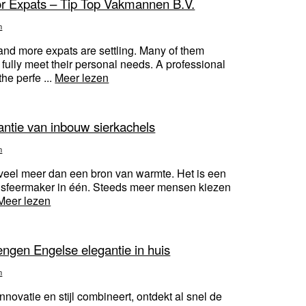
r Expats – Tip Top Vakmannen B.V.
n
and more expats are settling. Many of them
 fully meet their personal needs. A professional
he perfe ...
Meer lezen
ntie van inbouw sierkachels
n
veel meer dan een bron van warmte. Het is een
n sfeermaker in één. Steeds meer mensen kiezen
Meer lezen
engen Engelse elegantie in huis
n
novatie en stijl combineert, ontdekt al snel de