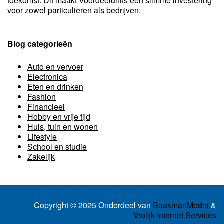
toekomst. Dit maakt Voordeelunits een slimme investering
voor zowel particulieren als bedrijven.
Blog categorieën
Auto en vervoer
Electronica
Eten en drinken
Fashion
Financieel
Hobby en vrije tijd
Huis, tuin en wonen
Lifestyle
School en studie
Zakelijk
Copyright © 2025 Onderdeel van
BaakmanMedia
&
Vrolijk Internet Services