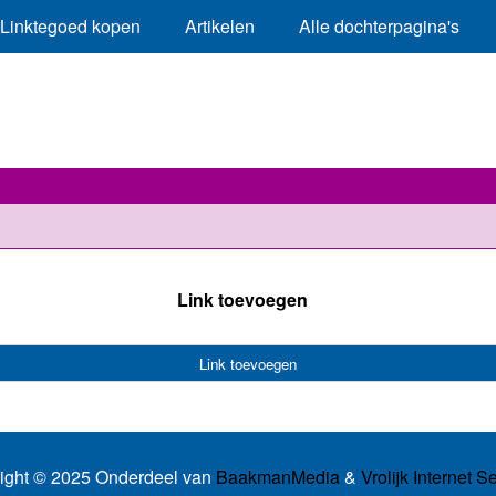
Linktegoed kopen
Artikelen
Alle dochterpagina's
Link toevoegen
Link toevoegen
ight © 2025 Onderdeel van
BaakmanMedia
&
Vrolijk Internet S