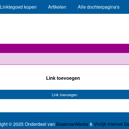
Linktegoed kopen
Artikelen
Alle dochterpagina's
Link toevoegen
Link toevoegen
ight © 2025 Onderdeel van
BaakmanMedia
&
Vrolijk Internet S